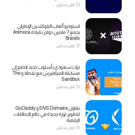
قبل سنتين
استوديو ألعاب البلوكشين الإماراتي
يجمع 7 ملايين دولار بقيادة Animoca
Brands
قبل سنتين
تراث سعودي بأسلوب جديد:انضم إلى
مسابقة الميتافيرس مع نقطة و The
Sandbox
قبل سنتين
تعاون ENS Domains و GoDaddy
لتطوير ثورة جديدة في عالم النطاقات
الرقمية
قبل سنتين