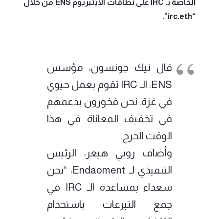
الخاصة بـ IRC على نطاقات الايثيريوم ENS من خلال
“irc.eth”.
قال نيك جونسون، مؤسس
ENS: الـ IRC تقوم بعمل حيوي
في غزة. نحن فخورون بدعمهم
في تخفيف المعاناة في هذا
الوقت الحرج.
وأضاف روبي هيغر، الرئيس
التنفيذي لـ Endaoment: “نحن
سعداء بمساعدة الـ IRC في
جمع التبرعات باستخدام