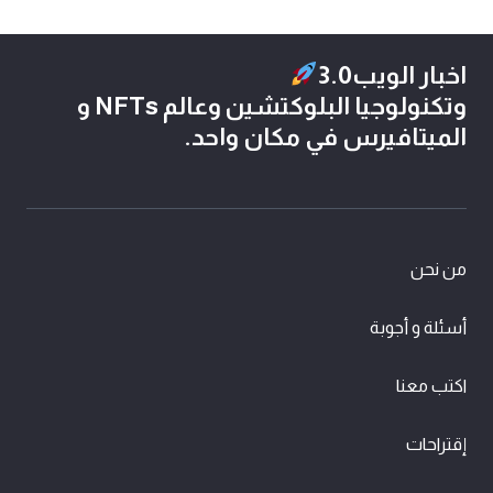
اخبار الويب3.0
وتكنولوجيا البلوكتشين وعالم NFTs و
الميتافيرس في مكان واحد.
من نحن
أسئلة و أجوبة
اكتب معنا
إقتراحات