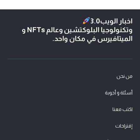
اخبار الويب3.0
وتكنولوجيا البلوكتشين وعالم NFTs و
الميتافيرس في مكان واحد.
من نحن
أسئلة و أجوبة
اكتب معنا
إقتراحات