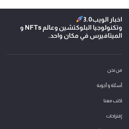
اخبار الويب3.0
وتكنولوجيا البلوكتشين وعالم NFTs و
الميتافيرس في مكان واحد.
من نحن
أسئلة و أجوبة
اكتب معنا
إقتراحات