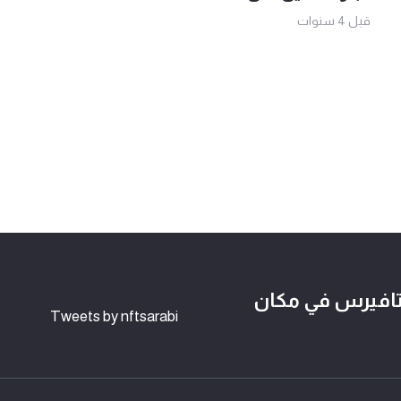
قبل 4 سنوات
لوكتشين وعالم NFTs و الميتافيرس في مكان
Tweets by nftsarabi