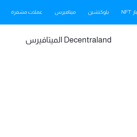
ر NFT
بلوكتشين
ميتافيرس
عملات مشفرة
Decentraland الميتافيرس