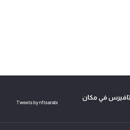
لوكتشين وعالم NFTs و الميتافيرس في مكان
Tweets by nftsarabi