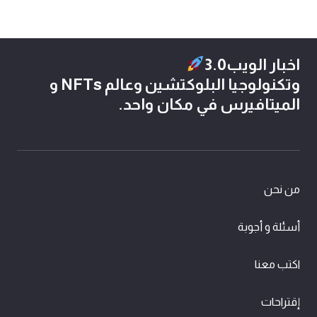
اخبار الويب3.0
وتكنولوجيا البلوكتشين وعالم NFTs و
الميتافيرس في مكان واحد.
من نحن
أسئلة و أجوبة
اكتب معنا
إقتراحات