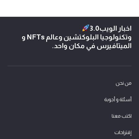
اخبار الويب3.0
وتكنولوجيا البلوكتشين وعالم NFTs و
الميتافيرس في مكان واحد.
من نحن
أسئلة و أجوبة
اكتب معنا
إقتراحات