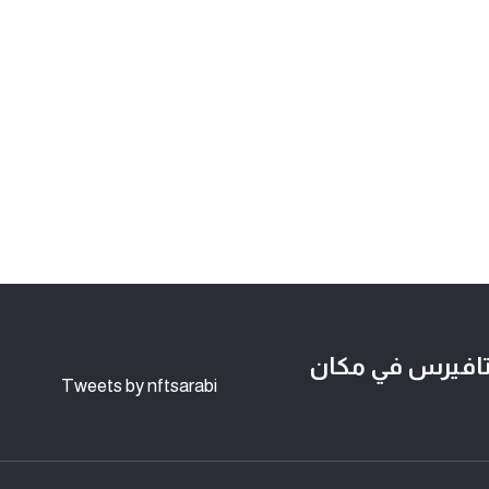
لوكتشين وعالم NFTs و الميتافيرس في مكان
Tweets by nftsarabi