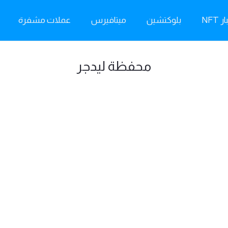
ر NFT
بلوكتشين
ميتافيرس
عملات مشفرة
محفظة ليدجر