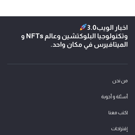
اخبار الويب3.0
وتكنولوجيا البلوكتشين وعالم NFTs و
الميتافيرس في مكان واحد.
من نحن
أسئلة و أجوبة
اكتب معنا
إقتراحات