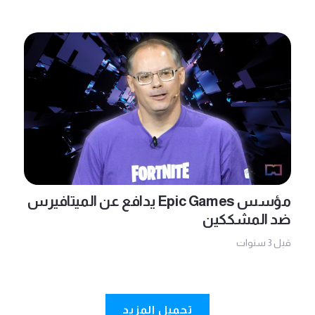
مؤسس Epic Games يدافع عن الميتافيرس
ضد المشككين
قبل 3 سنوات
تحميل المزيد