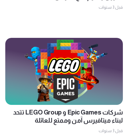
قبل 3 سنوات
شركات Epic Games و LEGO Group تتحد
لبناء ميتافيرس آمن وممتع للعائلة
قبل 3 سنوات