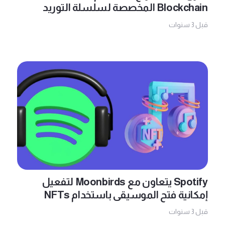
Blockchain المخصصة لسلسلة التوريد
قبل 3 سنوات
Spotify يتعاون مع Moonbirds لتفعيل
إمكانية فتح الموسيقى باستخدام NFTs
قبل 3 سنوات