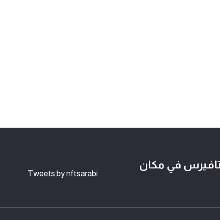
لوكتشين وعالم NFTs و الميتافيرس في مكان
Tweets by nftsarabi