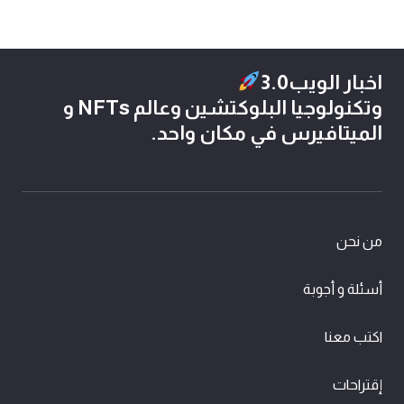
اخبار الويب3.0
وتكنولوجيا البلوكتشين وعالم NFTs و
الميتافيرس في مكان واحد.
من نحن
أسئلة و أجوبة
اكتب معنا
إقتراحات