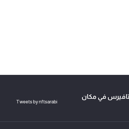
لوكتشين وعالم NFTs و الميتافيرس في مكان
Tweets by nftsarabi