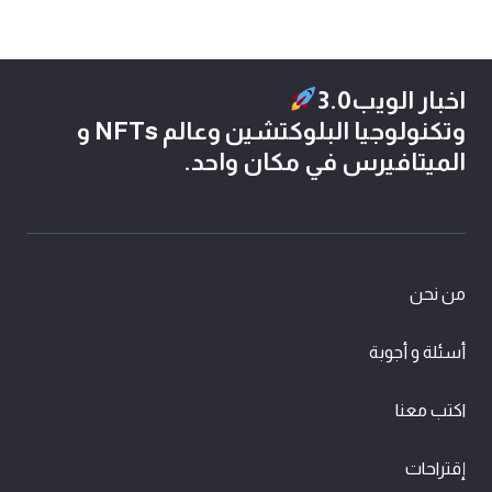
اخبار الويب3.0
وتكنولوجيا البلوكتشين وعالم NFTs و
الميتافيرس في مكان واحد.
من نحن
أسئلة و أجوبة
اكتب معنا
إقتراحات