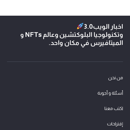
اخبار الويب3.0
وتكنولوجيا البلوكتشين وعالم NFTs و
الميتافيرس في مكان واحد.
من نحن
أسئلة و أجوبة
اكتب معنا
إقتراحات