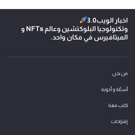
اخبار الويب3.0
وتكنولوجيا البلوكتشين وعالم NFTs و
الميتافيرس في مكان واحد.
من نحن
أسئلة و أجوبة
اكتب معنا
إقتراحات