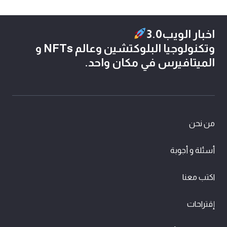
اخبار الويب3.0
وتكنولوجيا البلوكتشين وعالم NFTs و
الميتافيرس في مكان واحد.
من نحن
أسئلة و أجوبة
اكتب معنا
إقتراحات