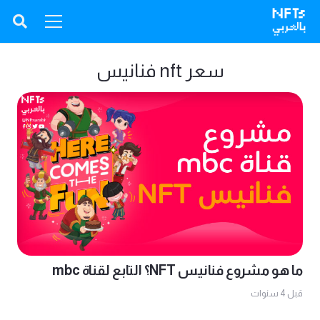
سعر nft فنانيس
ما هو مشروع فنانيس NFT؟ التابع لقناة mbc
قبل 4 سنوات