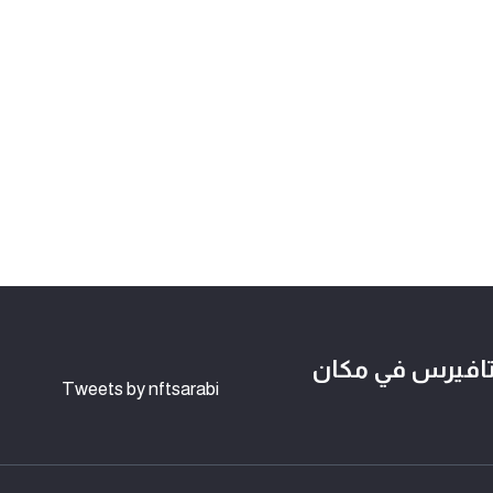
لوكتشين وعالم NFTs و الميتافيرس في مكان
Tweets by nftsarabi