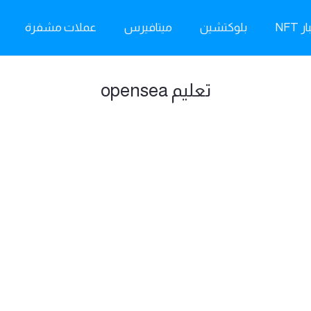
ر NFT
بلوكتشين
ميتافيرس
عملات مشفرة
تعليم opensea