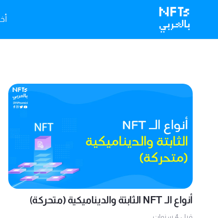
أخبا
أنواع الـ NFT الثابتة والديناميكية (متحركة)
قبل 4 سنوات