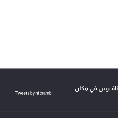
لوكتشين وعالم NFTs و الميتافيرس في مكان
Tweets by nftsarabi