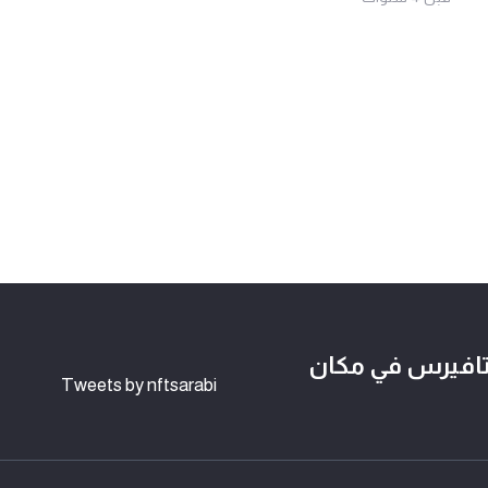
لوكتشين وعالم NFTs و الميتافيرس في مكان
Tweets by nftsarabi