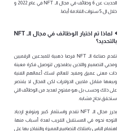
الحديث عن 6 وظائف في مجال الـ NFT في عام 2022 و
خلال ال 5 سنوات القادمة أيضا.
لماذا تم اختيار الوظائف في مجال الـ NFT
بالتحديد؟
تقدم صناعة الـ NFT فرصا ذهبية للمبدعين الرقميين
ومحبي التصميم واللذين يطمحون لتوصيل فكرة معينة
ذات معنى عميق ومفيد للعالم، لسك أعمالهم الفنية
وبيعها مقابل ملايين الدولارات لكن المجال لا يقتصر
على ذلك وحسب بل هو مفتوح لعديد من الوظائف التي
ستحقق نجاح مشابه.
يحرز مجال الـ NFT تقدم واستثمار كبير ويتوقع ازدياد
التوجه نحوه في المستقبل القريب لعدة أسباب منها:
اهتمام الناس بامتلاك التصاميم المميزة والتفاخر بها على