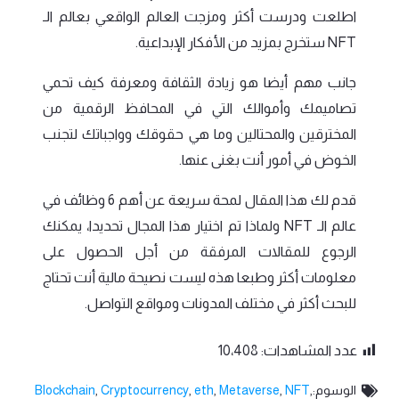
اطلعت ودرست أكثر ومزجت العالم الواقعي بعالم الـ
NFT ستخرج بمزيد من الأفكار الإبداعية.
جانب مهم أيضا هو زيادة الثقافة ومعرفة كيف تحمي
تصاميمك وأموالك التي في المحافظ الرقمية من
المخترقين والمحتالين وما هي حقوقك وواجباتك لتجنب
الخوض في أمور أنت بغنى عنها.
قدم لك هذا المقال لمحة سريعة عن أهم 6 وظائف في
عالم الـ NFT ولماذا تم اختيار هذا المجال تحديدا، يمكنك
الرجوع للمقالات المرفقة من أجل الحصول على
معلومات أكثر وطبعا هذه ليست نصيحة مالية أنت تحتاج
للبحث أكثر في مختلف المدونات ومواقع التواصل.
عدد المشاهدات:
10٬408
الوسوم:
,
NFT
,
Metaverse
,
eth
,
Cryptocurrency
,
Blockchain