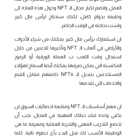
العمل وانضم لكبار مجال الـ NFT وحول هذه العادة الى
وظيفة بدوام كامل، لكنك ستحتاج لرأس مال كبير
ولست بحاجته في الوقت الحاضر.
ان استثمارك برأس مال كبير يمكنك من شراء الأدوات
والأراضي في ألعاب الـ NFT وتأجيرها للاعبين من خلال
استبدال وقت اللعب ب العملة الورقية أو الرموز
المكتسبة التي يمكن صرفها، يمكنك أيضا السماح لهؤلاء
المستخدمين بتبديل الـ NFTs خاصتهم مقابل القيم
والخدمات التي تقدمها.
ان فهم أساسيات الـ NFT ومتابعة احصائيات السوق لن
يكفي وحده لبناء حياتك المهنية في المجال، يجب أن
تخضع للتدريب المهني والتجربة العملية ومعرفة ما هي
الوظيفة الأنسب لك قبل البدء بأي خطوة تالية، كلما