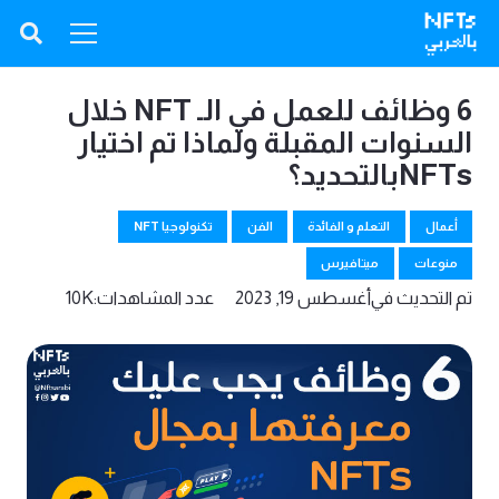
6 وظائف للعمل في الـ NFT خلال
السنوات المقبلة ولماذا تم اختيار
NFTsبالتحديد؟
أعمال
التعلم و الفائدة
الفن
تكنولوجيا NFT
منوعات
ميتافيرس
تم التحديث في
أغسطس 19, 2023
عدد المشاهدات:
10K