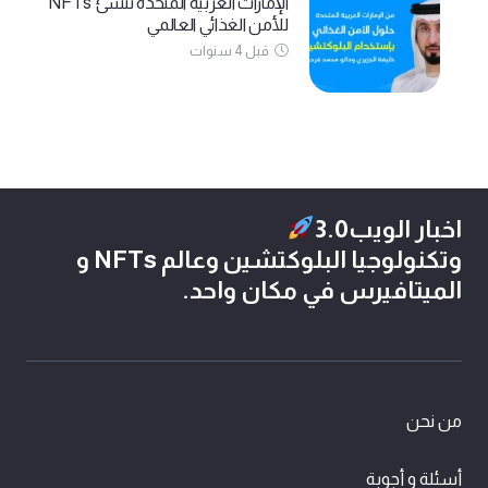
الإمارات العربية المتحدة تنشئ NFTs
للأمن الغذائي العالمي
قبل 4 سنوات
اخبار الويب3.0
وتكنولوجيا البلوكتشين وعالم NFTs و
الميتافيرس في مكان واحد.
من نحن
أسئلة و أجوبة