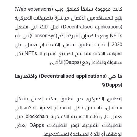
كانت موجودة سابقاً كملحق ويب (Web extensions)
يتيح للمستخدمين الاتصال مباشرة بتطبيقات الامركزية
(Decentralised applications) مثل تلك التي تشغل
NFTs. ومع ذلك فإن الشركة الأم (ConsenSys) في عام
2020 أصدرت تطبيق سهل الاستخدام يعمل على
الهواتف الذكية مما يتيح لك بيع وشراء الـ NFTs بكل
سهولة والتفاعل مع (Dapps) الأخرى.
ما هي (Decentralised applications) واختصارها
(Dapps)؟
التطبيق اللامركزي هو تطبيق يمكنه العمل بشكل
مستقل، عادة من خلال استخدام العقود الذكية، التي
تعمل على نظام الحوسبة اللامركزية، blockchain. مثل
التطبيقات التقليدية، توفر التطبيقات DApps بعض
الوظائف أو الأداة المساعدة لمستخدميها.