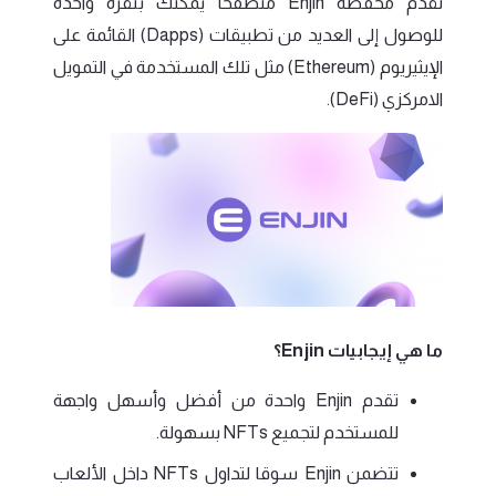
تقدم محفظة Enjin متصفحا يمكنك بنقرة واحدة
للوصول إلى العديد من تطبيقات (Dapps) القائمة على
الإيثيريوم (Ethereum) مثل تلك المستخدمة في التمويل
الامركزي (DeFi).
ما هي إيجابيات Enjin؟
تقدم Enjin واحدة من أفضل وأسهل واجهة
للمستخدم لتجميع NFTs بسهولة.
تتضمن Enjin سوقا لتداول NFTs داخل الألعاب