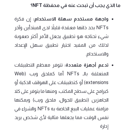
ما الذي يجب أن تبحث عنه في محفظة NFT؟
واجهة مستخدم سهلة الاستخدام:
إن فكرة
NFTs بحد ذاتها معقدة قليلاً لدى المبتدأين وآخر
شيء تحتاجه هو تطبيق يجعل الأمر أكثر صعوبة
لذلك من المفيد اختيار تطبيق سهل الإعداد
والاستخدام.
تدعم أجهزة متعددة:
تتوفر معظم التطبيقات
المتعلقة بالـ NFTs أما كملحق ويب (Web
extensions) أو كتطبيقات على الهواتف الذكية أو
كبرامج على سطح المكتب. ومنها ما يتوفر على كلا
الجاهزين (تطبيق للجوال، ملحق ويب) ويمكنها
مزامنة عمليات البيع الخاصة به NFTs والشراء في
نفس الوقت مما يجعلها مثالية لأي شخص يريد
إدارة