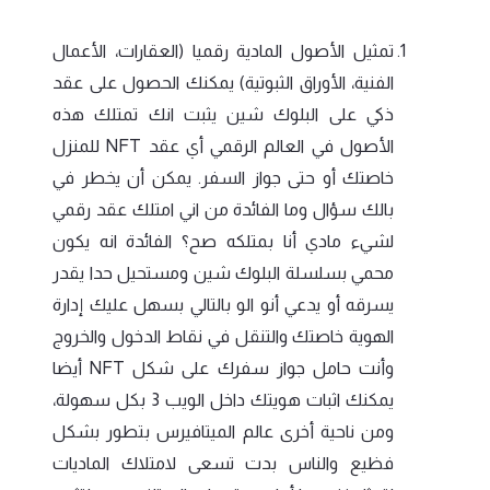
تمثيل الأصول المادية رقميا (العقارات، الأعمال
الفنية، الأوراق الثبوتية) يمكنك الحصول على عقد
ذكي على البلوك شين يثبت انك تمتلك هذه
الأصول في العالم الرقمي أي عقد NFT للمنزل
خاصتك أو حتى جواز السفر. يمكن أن يخطر في
بالك سؤال وما الفائدة من اني امتلك عقد رقمي
لشيء مادي أنا بمتلكه صح؟ الفائدة انه يكون
محمي بسلسلة البلوك شين ومستحيل حدا يقدر
يسرقه أو يدعي أنو الو بالتالي بسهل عليك إدارة
الهوية خاصتك والتنقل في نقاط الدخول والخروج
وأنت حامل جواز سفرك على شكل NFT أيضا
يمكنك اثبات هويتك داخل الويب 3 بكل سهولة،
ومن ناحية أخرى عالم الميتافيرس بتطور بشكل
فظيع والناس بدت تسعى لامتلاك الماديات