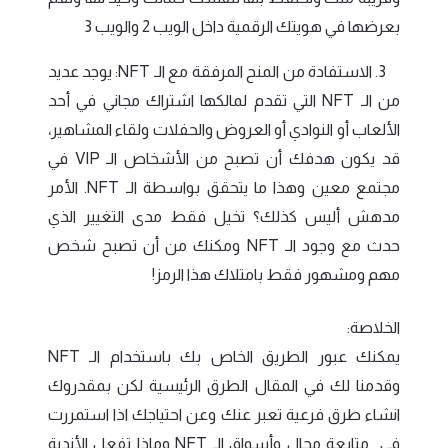
بعرضها في هويتك الرقمية داخل الويب 2 والويب 3
3. الاستفادة من المنح المرفقة مع الـ NFT: يوجد عديد
من الـ NFT التي تقدم لمالكها اشتراك مجاني في أحد
الألعاب أو النوادي أو العروض والحفلات ولقاء المشاهير،
قد يكون هدفك أن تصبح من الأشخاص الـ VIP في
مجتمع معين وهذا ما يتحقق بواسطة الـ NFT. الأمر
مدهش أليس كذلك؟ تخيل فقط مدى التغيير الذي
حدث مع وجود الـ NFT ومكنك من أن تصبح شخص
مهم ومشهور فقط بامتلاك هذا الرمز!
الخلاصة:
يمكنك عبور الطريق الخاص بك باستخدام الـ NFT
وقدمنا لك في المقال الطرق الرئيسية لكن بمقدروك
انشاء طرق فرعية تعبر عنك وعن احتياجك اذا استمررت
في متابعة مجال وأسواق الـ NFT وماذا تفعل الأندية