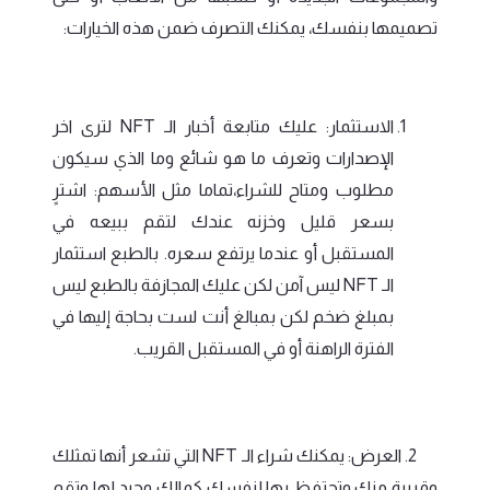
تصميمها بنفسك، يمكنك التصرف ضمن هذه الخيارات:
الاستثمار: عليك متابعة أخبار الـ NFT لترى اخر
الإصدارات وتعرف ما هو شائع وما الذي سيكون
مطلوب ومتاح للشراء،تماما مثل الأسهم: اشترٍ
بسعر قليل وخزنه عندك لتقم ببيعه في
المستقبل أو عندما يرتفع سعره. بالطبع استثمار
الـ NFT ليس آمن لكن عليك المجازفة بالطبع ليس
بمبلغ ضخم لكن بمبالغ أنت لست بحاجة إليها في
الفترة الراهنة أو في المستقبل القريب.
2. العرض: يمكنك شراء الـ NFT التي تشعر أنها تمثلك
وقريبة منك وتحتفظ بها لنفسك كمالك وحيد لها وتقم