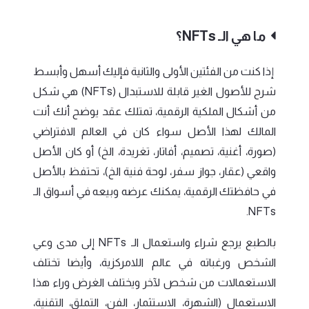
ما هي الـ NFTs؟
إذا كنت من الفئتين الأولى والثانية فإليك أسهل وأبسط
شرح للأصول الغير قابلة للاستبدال (NFTs) هي شكل
من أشكال الملكية الرقمية، تمتلك عقد يوضح أنك أنت
المالك لهذا الأصل سواء كان في العالم الافتراضي
(صورة، أغنية، تصميم، أفاتار، تغريدة، الخ) أو كان الأصل
واقعي (عقار، جواز سفر، لوحة فنية الخ)، تحتفظ بالأصل
في حافظتك الرقمية، يمكنك عرضه وبيعه في أسواق الـ
NFTs.
بالطبع يرجع شراء واستعمال الـ NFTs إلى مدى وعي
الشخص ورغباته في عالم اللامركزية، وأيضا تختلف
الاستعمالات من شخص لآخر ويختلف الغرض وراء هذا
الاستعمال (الشهرة، الاستثمار، الفن، التملق، التقنية،