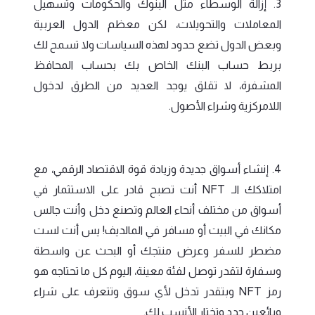
3. إزالة الوسطاء مثل البنوك والحكومات وتسهيل
المعاملات والتحويلات، لكن معظم الدول العربية
وبعض الدول تضع حدود لهذه السياسات ولا تسمح لك
بربط حساب البنك الخاص بك بحساب المحافظ
المشفرة، لا تقلق يوجد العديد من الطرق لدخول
اللامركزية وشراء الأصول.
4. إنشاء أسواق جديدة وزيادة قوة الاقتصاد الرقمي، مع
امتلاكك الـ NFT أنت تصبح قادر على الاستثمار في
أسواق من مختلف أنحاء العالم وتصنع دخل وأنت جالس
مكانك في البيت أو مسافر في المالديف! يس أنت لست
مضطر للسفر وعرض منتجك أو البحث عن واسطة
وسفارة لتقدر توصل لفئة معينة، اليوم كل ما تحتاجه هو
رمز NFT وبتقدر تدخل لأي سوق وتتعرف على شراء
وبائعين جدد وتختار الأنسب لك.