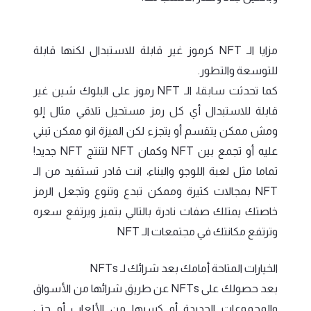
مزايا الـ NFT كرموز غير قابلة للاستبدال لكنها قابلة
للتوسعة والتطور.
كما تحدثت سابقا، الـ NFT رموز على البلوك شين غير
قابلة للاستبدال أي كل رمز مستحيل تلاقي مثال إلو
ومش ممكن يتقسم أو يتجزء لكن الميزة انو ممكن تبني
عليه أو تجمع بين NFT وكمان NFT لتنتج NFT جديد!
تماما مثل لعبة اللوجو والبناء، انت قادر تستفيد من الـ
NFT بمجالات كثيرة وممكن تبدع وتنوع وتجعل الرمز
خاصتك يمتلك صفات نادرة بالتالي بتميز ويرتفع سعره
وترتفع مكانتك في مجتمعات الـ NFT
الخيارات المتاحة أمامك بعد شرائك لـ NFTs
بعد حصولك على NFTs عن طريق شرائها من الأسواق
والمجموعات الجديدة أو كسبها من الألعاب أو حتى