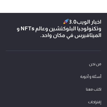
اخبار الويب3.0
وتكنولوجيا البلوكتشين وعالم NFTs و
الميتافيرس في مكان واحد.
من نحن
أسئلة و أجوبة
اكتب معنا
إقتراحات