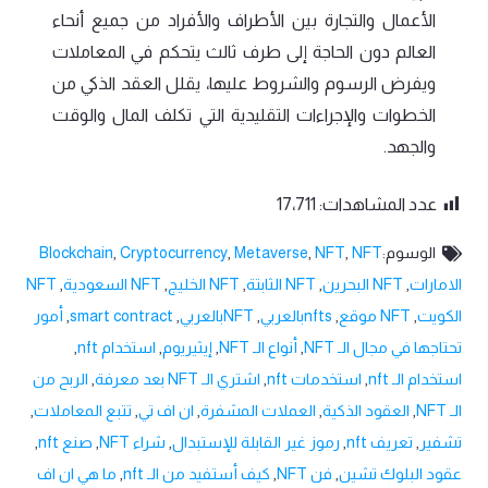
الأعمال والتجارة بين الأطراف والأفراد من جميع أنحاء
العالم دون الحاجة إلى طرف ثالث يتحكم في المعاملات
ويفرض الرسوم والشروط عليها، يقلل العقد الذكي من
الخطوات والإجراءات التقليدية التي تكلف المال والوقت
والجهد.
عدد المشاهدات:
17٬711
الوسوم:
NFT
,
NFT
,
Metaverse
,
Cryptocurrency
,
Blockchain
الامارات
,
NFT البحرين
,
NFT الثابتة
,
NFT الخليج
,
NFT السعودية
,
NFT
الكويت
,
NFT موقع
,
nftsبالعربي
,
NFTبالعربي
,
smart contract
,
أمور
تحتاجها في مجال الـ NFT
,
أنواع الـ NFT
,
إيثيريوم
,
استخدام nft
,
استخدام الـ nft
,
استخدمات nft
,
اشتري الـ NFT بعد معرفة
,
الربح من
الـ NFT
,
العقود الذكية
,
العملات المشفرة
,
ان اف تي
,
تتبع المعاملات
,
تشفير
,
تعريف nft
,
رموز غير القابلة للإستبدال
,
شراء NFT
,
صنع nft
,
عقود البلوك تشين
,
فن NFT
,
كيف أستفيد من الـ nft
,
ما هي ان اف