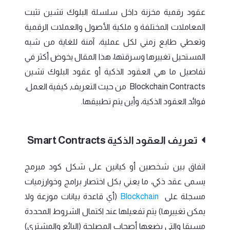
عقود رقمية مخزنة داخل سلسلة البلوك تشين تثبت
المعاملات المختلفة و ملكية الأصول والعملات الرقمية
وتعطي طابع زمني لكل عملية، آمنة للغاية من شبه
المستحيل تغييرها وسرقتها، هذا المقال يخوض أكثر في
تفاصيل ما هي العقود الذكية أو عقود البلوك تشين
Blockchain Contracts من حيث التعريف, كيفية العمل,
فوائد العقود الذكية، وأين يتم تطبيقها.
تعريف العقود الذكية Smart Contracts
اتفاق بين شخصين أو كيانين على شكل كود مبرمج
يسمى عقد ذكي، ما يعني بكل اختصار برامج وخوارزميات
مسجلة على
Blockchain
(أي قاعدة بيانات موزعة ولا
يمكن تغييرها) يتم تفعيلها عند اكتمال الشروط المحددة
مسبقا والتي يضعها أصحاب المصلحة (البائع والمشتري)