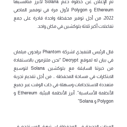
تم الإعلان عن خطوة دعم Solana لأبرز منافسيها
Ethereum و Polygon لأول مرة في نوفمبر الماضي
2022، من أجل توفير محفظة واحدة قادرة على جمع
تفاعلات أكبر ثلاثة بلوكشين في مكان واحد.
قال الرئيس التنفيذي لشركة Phantom براندون ميلمان
في بيان له لموقع Decrypt “نحن ملتزمون بالاستفادة
من خبرتنا السابقة مع بلوكشين Solana لتوسيع
الابتكارات في مساحة المحفظة … من أجل تقديم تجربة
متعددة الاستخدامات وسهلة في ذات الوقت عبر جميع
الأنظمة الأساسية”. أبرز الأنظمة البيئية: Ethereum و
Polygon و Solana”
الميزات الجديدة في المحفظة لن ترهق المستخدم في