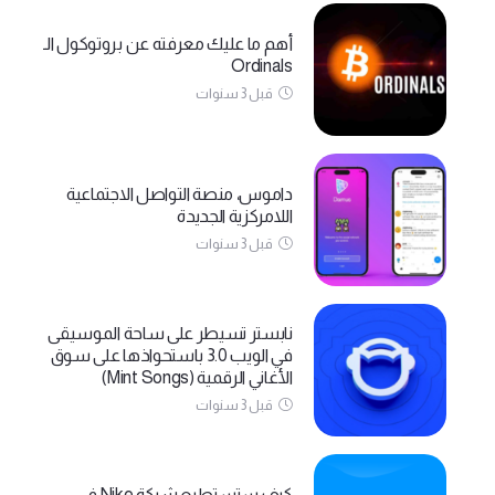
أهم ما عليك معرفته عن بروتوكول الـ
Ordinals
قبل 3 سنوات
داموس، منصة التواصل الاجتماعية
اللامركزية الجديدة
قبل 3 سنوات
نابستر تسيطر على ساحة الموسيقى
في الويب 3.0 باستحواذها على سوق
الأغاني الرقمية (Mint Songs)
قبل 3 سنوات
كيف ستستطيع شركة Nike في