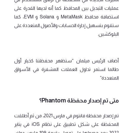
عمليات التبديل بين المحافظ كما أنه لديها القدرة على
استضافة محافظ MetaMask و Solana و EVM، كما
ستقوم بتسهيل إدارة الحسابات والأصول المتعددة على
البلوكشين.
أضاف الرئيس ميلمان “ستظهر محفظتنا كخيار أول
طالما استمر تداول العملات المشفرة في الأسواق
المتعددة”
متى تم إصدار محفظة Phantom؟
تم إصدار محفظة فانتوم في مارس 2021، من ثم أطلقت
المحفظة على شكل تطبيق على نظام iOS في يناير
2022 بعد حصولها على تمويل بقيمة 109 مليون دولار،