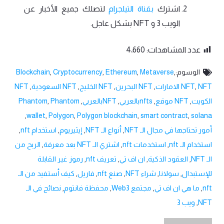
اشترك
بقناة التيلجرام
لتصلك جميع الأخبار عن
الويب 3 و NFT بشكل عاجل.
عدد المشاهدات:
4٬660
الوسوم:
,
Metaverse
,
Ethereum
,
Cryptocurrency
,
Blockchain
NFT الامارات
,
NFT
,
NFT البحرين
,
NFT الخليج
,
NFT السعودية
,
NFT
الكويت
,
NFT موقع
,
nftsبالعربي
,
NFTبالعربي
,
Phantom
,
Phantom
,
wallet
,
Polygon
,
Polygon blockchain
,
smart contract
,
solana
أمور تحتاجها في مجال الـ NFT
,
أنواع الـ NFT
,
إيثيريوم
,
استخدام nft
,
استخدام الـ nft
,
استخدمات nft
,
اشتري الـ NFT بعد معرفة
,
الربح من
الـ NFT
,
العقود الذكية
,
ان اف تي
,
تعريف nft
,
رموز غير القابلة
للإستبدال
,
سولانا
,
شراء NFT
,
صنع nft
,
فاريل
,
كيف أستفيد من الـ
nft
,
ما هي ان اف تي
,
مجتمع Web3
,
محفظة فانتوم
,
نصائح في الـ
NFT
,
ويب 3