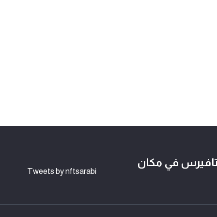
لوكتشين وعالم NFTs و الميتافيرس في مكان
Tweets by nftsarabi