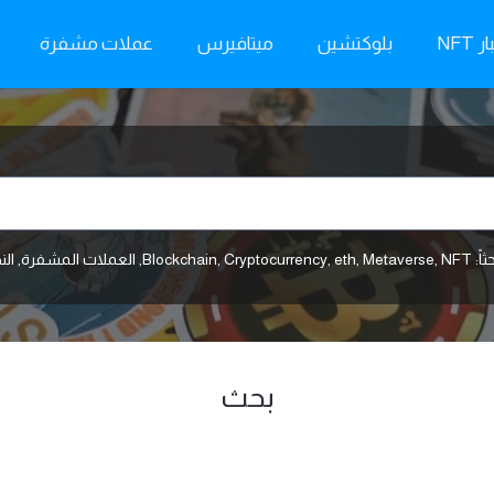
ر NFT
بلوكتشين
ميتافيرس
عملات مشفرة
اً:
NFT
,
Metaverse
,
eth
,
Cryptocurrency
,
Blockchain
,
العملات المشفرة
,
الن
بحث