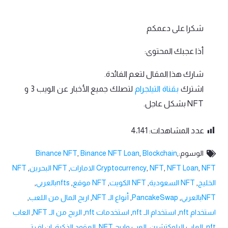
شكرا على دعمكم
أذا عجبك المحتوى:
شارك هذا المقال لتعم الفائدة.
اشترك
بقناة التيلجرام
لتصلك جميع الأخبار عن الويب 3 و
NFT بشكل عاجل.
عدد المشاهدات:
4٬141
الوسوم:
,
Blockchain
,
Binance NFT Loan
,
Binance NFT
NFT الامارات
,
NFT Loan
,
NFT
,
Cryptocurrency
,
NFT البحرين
,
NFT
الخليج
,
NFT السعودية
,
NFT الكويت
,
NFT موقع
,
nftsبالعربي
,
NFTبالعربي
,
PancakeSwap
,
أنواع الـ NFT
,
اربح المال من اللعب
,
استخدام nft
,
استخدام الـ nft
,
استخدمات nft
,
الربح من الـ NFT
,
العاب
nft
,
العاب البلوكتشين
,
العب واربح NFT
,
العقود الذكية
,
ان اف تي
,