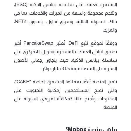
المشفرة، تعتمد على سلسلة بينانس الذكية (BSC)،
وتقدم مجموعة واسعة من الميزات والخدمات، بما في
ذلك السيولة المالية، وسوق تداول، وسوق NFTs،
والمزيد.
ووفقًا لموقع تتبع DeFi، تُعتبر PancakeSwap أكبر
تطبيق لتبادل العملات المشفرة وتمويل اللامركزي على
سلسلة بينانس الذكية، حيث يتجاوز إجمالي الأصول
المخزنة على المنصة قيمة 3.05 مليار دولار.
تتميز المنصة أيضًا بعملتها المشفرة الخاصة “CAKE”،
والتي تمنح المستخدمين إمكانية التصويت على
المقترحات وتُمنح غالبًا كمكافأة لمزودي السيولة على
المنصة.
ما هي منصة Mobox؟