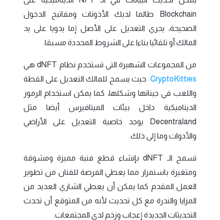
Blockchain طالما لديك الأذونات ومفاتيح الدخول
الصحيحة، يجري التعديل على الأصل إما يدويا على يد
المالك أو تلقائيا بناءا على الشروط المحددة مسبقا.
من المجموعات الشهيرة التي تستخدم نظام dNFT هي
CryptoKitties
حيث يسمح للمالك التعديل على القطة
واللعب في جيناتها وشكلها، كما يمكن استخدام الرموز
الديناميكية داخل بيئات الميتافيرس أيضا مثل
Decentraland يوجد خاصية التعديل على الأراضي
والأدوات وما إلى ذلك.
تسمح الـ dNFT بإنشاء قطع فنية مميزة ومشوقة
ومتغيرة باستمرار مما يعطي الفرصة للفنان من تطوير
العمل المقدم كما يمكن أن يعطي الشاري العديد من
المزايا والندرة مع كل تحديث لأنه من المتوقع أن تحدث
التحديثات الجديدة إعجاب وزخم لدى المجتمعات.