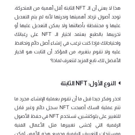
هذا لا يعني أن الـ NFT الثابتة أقل أهمية من المتحركة،
توجد أصول تزداد أهميتها وندرتها لأنه لم يتم التعديل
عليها و محتفظة بأصالتها ولا يمكن التعديل عليها أو
تخريبها. بالطبع يعتمد اختيار الـ NFT على رغباتك
واحتياجاتك فإذا كنت ترغب في إنشاء أصل دائم وتحافظ
عليه ولا تقوم بتغيره، من المؤكد أن الثابت هو الخيار
الأفضل لك، تابع المزيد لتتعرف لماذا؟
النوع الأول: NFT الثابتة
احذر وفكر جيدا قبل ما أن تقوم بعملية الإنشاء، مجرد ما
تتم عملية السك أصبحت NFT سجل دائم وغير قابل
للتغيير على بلوكتشين، تستخدم NFT في حفظ الأصول
الرقمية التي يُخشى تغييرها مثل الأعمال الفنية
ومستندات التعريف الرقمية وجميع هذه الأمور، يُمكن