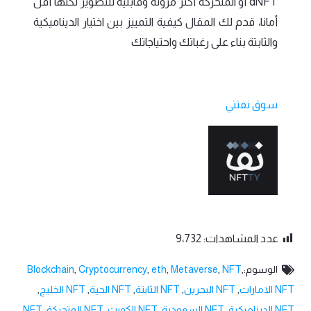
dNFT أو المتحركة أكثر مرونة وقابلية للتطوير لكنها أقل
أمانا، قدم لك المقال كيفية التمييز بين اختيار الديناميكية
والثابتة بناء على رغباتك واحتياجاتك
سوق نفتتي
عدد المشاهدات:
9٬732
الوسوم:
,
NFT
,
Metaverse
,
eth
,
Cryptocurrency
,
Blockchain
NFT الامارات
,
NFT البحرين
,
NFT الثابتة
,
NFT الحية
,
NFT الخليج
,
NFT الديناميكية
,
NFT السعودية
,
NFT الكويت
,
NFT المتحركة
,
NFT