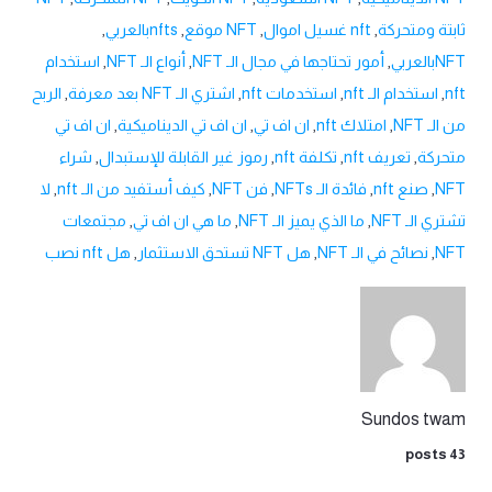
ثابتة ومتحركة
,
nft غسيل اموال
,
NFT موقع
,
nftsبالعربي
,
NFTبالعربي
,
أمور تحتاجها في مجال الـ NFT
,
أنواع الـ NFT
,
استخدام
nft
,
استخدام الـ nft
,
استخدمات nft
,
اشتري الـ NFT بعد معرفة
,
الربح
من الـ NFT
,
امتلاك nft
,
ان اف تي
,
ان اف تي الديناميكية
,
ان اف تي
متحركة
,
تعريف nft
,
تكلفة nft
,
رموز غير القابلة للإستبدال
,
شراء
NFT
,
صنع nft
,
فائدة الـ NFTs
,
فن NFT
,
كيف أستفيد من الـ nft
,
لا
تشتري الـ NFT
,
ما الذي يميز الـ NFT
,
ما هي ان اف تي
,
مجتمعات
NFT
,
نصائح في الـ NFT
,
هل NFT تستحق الاستثمار
,
هل nft نصب
Sundos twam
43 posts