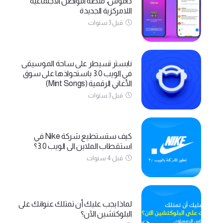
داموس، منصة التواصل الاجتماعية
اللامركزية الجديدة
قبل 3 سنوات
نابستر تسيطر على ساحة الموسيقى
في الويب 3.0 باستحواذها على سوق
الأغاني الرقمية (Mint Songs)
قبل 3 سنوات
كيف ستستطيع شركة Nike في
استقطاب الملاين الى الويب 3.0؟
قبل 4 سنوات
لماذا يجب عليك أن تمتلك عنوانك على
البلوكتشين الآن؟