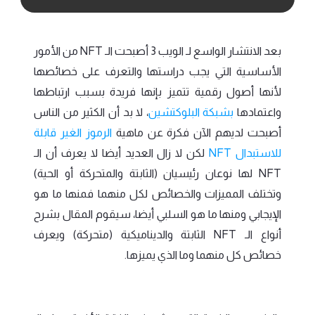
بعد الانتشار الواسع لـ الويب 3 أصبحت الـ NFT من الأمور
الأساسية التي يجب دراستها والتعرف على خصائصها
لأنها أصول رقمية تتميز بإنها فريدة بسبب ارتباطها
واعتمادها
بشبكة البلوكتشين
، لا بد أن الكثير من الناس
أصبحت لديهم الآن فكرة عن ماهية
الرموز الغير قابلة
للاستبدال NFT
لكن لا زال العديد أيضا لا يعرف أن الـ
NFT لها نوعان رئيسيان (الثابتة والمتحركة أو الحية)
وتختلف المميزات والخصائص لكل منهما فمنها ما هو
الإيجابي ومنها ما هو السلبي أيضا، سيقوم المقال بشرح
أنواع الـ NFT الثابتة والديناميكية (متحركة) ويعرف
خصائص كل منهما وما الذي يميزها.