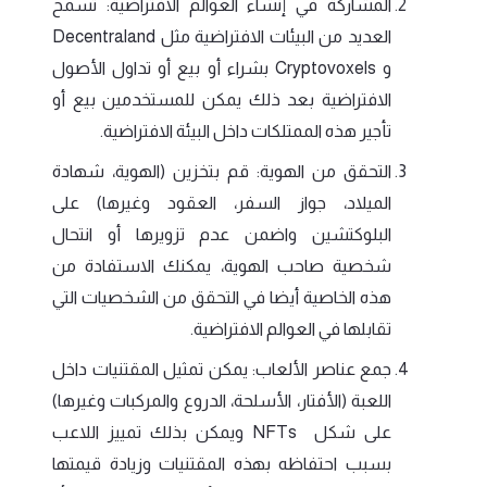
المشاركة في إنشاء العوالم الافتراضية: تسمح
العديد من البيئات الافتراضية مثل Decentraland
و Cryptovoxels بشراء أو بيع أو تداول الأصول
الافتراضية بعد ذلك يمكن للمستخدمين بيع أو
تأجير هذه الممتلكات داخل البيئة الافتراضية.
التحقق من الهوية: قم بتخزين (الهوية، شهادة
الميلاد، جواز السفر، العقود وغيرها) على
البلوكتشين واضمن عدم تزويرها أو انتحال
شخصية صاحب الهوية، يمكنك الاستفادة من
هذه الخاصية أيضا في التحقق من الشخصيات التي
تقابلها في العوالم الافتراضية.
جمع عناصر الألعاب: يمكن تمثيل المقتنيات داخل
اللعبة (الأفتار، الأسلحة، الدروع والمركبات وغيرها)
على شكل NFTs ويمكن بذلك تمييز اللاعب
بسبب احتفاظه بهذه المقتنيات وزيادة قيمتها