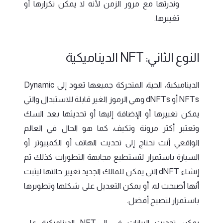
وندرتها مع مرور الزمن لأنه لا يمكن تكرارها أو
تغييرها.
النوع الثاني: NFT الديناميكية
الديناميكية، الحية، المتحركة جميعها تعود إلى Dynamic
NFTs أو dNFTs وهي الرموز الغير قابلة للاستبدال والتي
يمكن تغييرها أو الإضافة إليها أو تحديثها بعد السك
وتعتبر أكثر مرونة وتكيف، كما هو الحال في العالم
الواقعي أنت تحتاج إلى تحديث الهاتف أو الكمبيوتر أو
السيارة باستمرار لتستطيع مجابهة التطورات كذلك تم
إنشاء dNFT التي يمكن للمالك الجديد تغيير حالتها ليثبت
أنها أصبحت له، أو يمكن التعديل على شكلها وتطويرها
باستمرار لتصبح أفضل.
يمكن تحديث البيانات في الـ NFT الديناميكية على