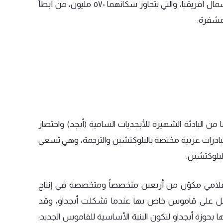
مال
أفريقيا،
والتي
يتجاوز
سكانهما
٥٧٠
مليون،
من
أبطأ
مشفرة
.
من
البادئة
الشهيرة
للأبجديات
السامية
(
أبجد
)
واختصار
ادرات
عربية
مختصة
بالبلوكتشين
والترجمة،
وهي
تسعى
لبلوكتشين
.
لامي
مكوّن
من
أربعين
متخصصاً
ومتخصصة
في
إنتاج
ل
على
قاموس
خاص
بها
عندما
تشكلت
أبجداو،
وقد
ا
بحوزة
أبجداو
لتكون
البنية
الأساسية
للقاموس
الجديد؛