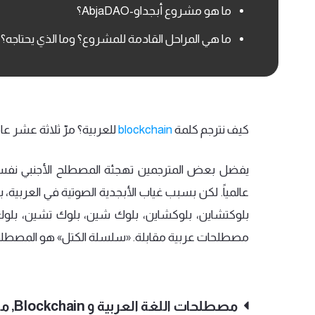
ما هو مشروع أبجداو-AbjaDAO؟
ما هي المراحل القادمة للمشروع؟ وما الذي يحتاجه؟
كيف
نترجم
كلمة
blockchain
للعربية؟
مرّ
ثلاثة
عشر
عام
يفضل
بعض
المترجمين
تهجئة
المصطلح
الأجنبي
نفس
عالمياً
.
لكن
بسبب
غياب
الأبجدية
الصوتية
في
العربية،
ب
بلوكتشاين،
بلوكشاين،
بلوك
شين،
بلوك
تشين،
بلو
مصطلحات
عربية
مقابلة
. «
سلسلة
الكتل
»
هو
المصطل
مصطلحات اللغة العربية و Blockchain, ما هي المشكلة؟