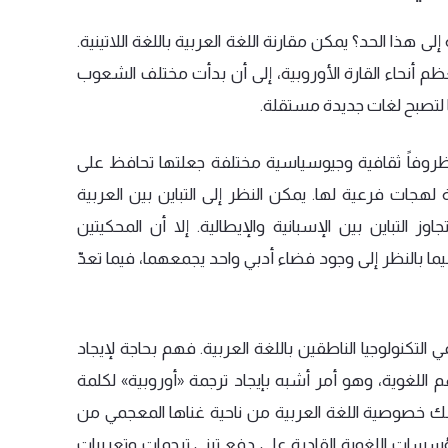
إلى
هذا
الحد؟
يمكن
مقارنة
اللغة
العربية
باللغة
اللاتينية
.
ظم
أنحاء
القارة
الأوروبية،
إلى
أن
بدأت
مختلف
الشعوب
لتصبح
لغات
جديدة
مستقلة
.
روفاً
ثقافية
وجيوسياسية
مختلفة
جعلتها
تحافظ
على
لهجات
فرعية
لها
.
يمكن
النظر
إلى
التباين
بين
العربية
تجاوز
التباين
بين
الإسبانية
والإيطالية
.
إلا
أن
المحكيتين
ما
بالنظر
إلى
وجود
فضاء
أدبي
واحد
يجمعهما،
فيما
تعدّ
ي
التكنولوجيا
الناطقين
باللغة
العربية
.
فهم
بحاجة
لإيجاد
م
اللغوية،
وهو
أمر
أشبه
بإيجاد
ترجمة
«
أوروبية
»
لكلمة
ك
خصوصية
اللغة
العربية
من
ناحية
غناها
المعجمي
من
ؤسسات
اللغوية
القادرة
على
دفع
تبني
ترجمات
وتعريبات