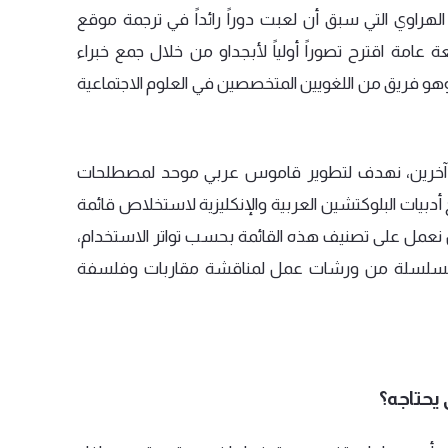
الهراوي
التي
سبق
أن
لعبت
دوراً
رائداً
في
ترجمة
موقع
ة
عامة
اقترح
تصوراً
أولياً
لأبجداو
من
خلال
جمع
خبراء
هو
فريق
من
اللغويين
المتخصصين
في
العلوم
الاجتماعية
آخرين،
نهدف
لتطوير
قاموس
عربي
موحد
لمصطلحات
أدبيات
البلوكتشين
العربية
والإنكليزية
لاستخلاص
قائمة
نعمل
على
تصنيف
هذه
القائمة
بحسب
تواتر
الاستخدام،
سلسلة
من
ورشات
عمل
لمناقشة
مقاربات
وفلسفة
 يحتاجه؟