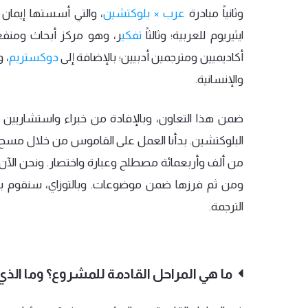
وثانياً
مبادرة
عرب
×
بلوكتشين
،
والتي
أسستها
إيمان
ايثيريوم
للعربية؛
وثالثاً
تفكي
ر،
وهو
مركز
أبحاث
ومنفع
أكاديميين
ومترجمين
أدبيين؛
بالإضافة
إلى
دوكستريم
،
و
والإنسانية
.
ضمن
هذا
التعاون،
وبالإفادة
من
خبراء
واستشاريين
البلوكتشين
.
بدأنا
العمل
على
القاموس
من
خلال
مسح
من
ألف
وأربعمائة
مصطلح
وعبارة
واختصار
.
ونحن
الآن
ومن
ثم
فرزها
ضمن
موضوعات
.
وبالتوزاي،
سنقوم
ب
الترجمة
.
ما هي المراحل القادمة للمشروع؟ وما الذي