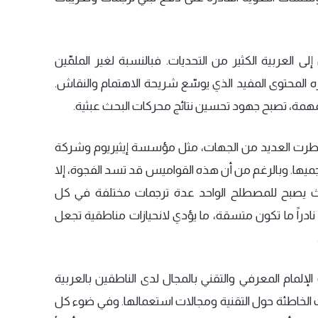
إلى
العربية
الكثير
من
التحديات
.
فبالنسبة
لغير
الملمّين
ه
المحتوى
المفيد
الذي
يوسّع
شريحة
الاهتمام
والنقاش
.
مهمة،
تصبح
جهود
تحسين
نتائج
محركات
البحث
عبثية
.
طرت
العديد
من
الجهات،
مثل
مؤسسة
إيثيريوم
وشركة
ميها
.
وبالرغم
من
أن
هذه
القواميس
قد
تسد
الفجوة،
إلا
يصبح
للمصطلح
الواحد
عدة
ترجمات
مختلفة
في
كل
نادراً
ما
تكون
متسقة،
ما
يؤدي
لانحيازات
مناطقية
تجعل
الإلمام
المعرفي
والتقني
بالمجال
لدى
الناطقين
بالعربية
الخاطئة
حول
التقنية
ومجالات
استعمالها
.
وفي
ضوء
كل