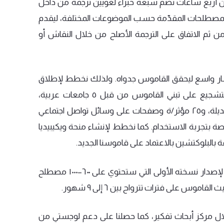
أربع
ساعات
تضم
سبعة
خبراء
لغويين
ترجمة
من
داخل
لمصطلحات
المقدّمة
حسب
الموضوعات
المختلفة،
ليقدم
ن
ثم
الاتفاق
على
الترجمة
الأصلح
من
خلال
النقاش
أو
ار
واسع
ليحقق
القاموس
جدواه
.
ولذلك
نخطط
لإطلاق
تشجيع
على
تبني
القاموس
من
قبل
٥
جامعات
عربية،
ديلة،
و٢٥
مؤثر
/
ة
وصفحات
على
وسائل
تواصل
اجتماعي
صة
بتجربة
الاستخدام
.
كما
نخطط
لإنشاء
منحة
ويكيبيديا
ة
بالبلوكتشين
بالاعتماد
على
قاموسنا
الجديد
.
لإصدار
نسخته
الأولى
التي
ستحتوي
على
٦٠٠
–
١٠٠٠
مصطلح
يث
القاموس
على
فترات
تترواح
بين
٦
إلى
٩
شهور
.
ال
مركز
أبحاث
تفكير،
كما
حصلنا
على
دعم
لوجستي
من