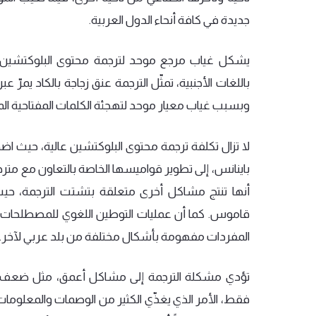
جديدة
في
كافة
أنحاء
الدول
العربية
.
يشكل
غياب
مرجع
موحد
لترجمة
محتوى
البلوكتشين
باللغات
الأجنبية،
تمثّل
الترجمة
عنق
زجاجة
بالكاد
يمرّ
عبر
وبسبب
غياب
معيار
موحد
لتهجئة
الكلمات
المفتاحية
ال
لا
تزال
تكلفة
ترجمة
محتوى
البلوكتشين
عالية،
حيث
اض
باينانس،
إلى
تطوير
قواميسها
الخاصة
بالتعاون
مع
مترج
أنها
تنتج
مشاكل
أخرى
متعلقة
بتشتت
الترجمة،
حيث
قاموس
.
كما
أن
عمليات
التوطين
اللغوي
للمصطلحات
المفردات
مفهومة
بأشكال
مختلفة
من
بلد
عربي
لآخر
.
تؤدي
مشكلة
الترجمة
إلى
مشاكل
أعمق،
مثل
ضعف
فقط،
الأمر
الذي
يغذّي
الكثير
من
الوصمات
والمعلومات