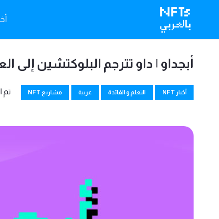
أخبا
أبجداو | داو تترجم البلوكتشين إلى الع
تم ا
أخبار NFT
التعلم و الفائدة
عربية
مشاريع NFT