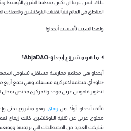
ذلك،
ليس
غريباً
أن
تكون
منطقتا
الشرق
الأوسط
وش
المناطق
في
العالم
تبنياً
لتقنيات
البلوكتشين
والعملات
ال
ولهذا
السبب
تأسست
أبجداو
!
ما هو مشروع أبجداو-AbjaDAO؟
أبجداو
هي
مجتمع
ممارسة
مستقل،
تستوحي
اسمها
«
داو
»
أي
منظمة
لامركزية
مستقلة
.
وهي
تجمع
أربع
مب
لتطوير
قاموس
عربي
موحد
ولامركزي
مختص
بمجال
ا
تتألف
أبجداو،
أولاً،
من
زيفاي
،
وهو
مشروع
بحثي
وإع
محتوى
عربي
عن
تقنية
البلوكتشين
.
كانت
زيفاي
تعم
شاركت
العديد
من
المصطلحات
التي
ترجمتها
ووضعته