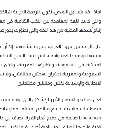
لماذا،
قد
يتساءل
البعض،
تكون
الترجمة
العربية
شائكة
والتي
كانت
اللغة
المعتمدة
بين
النخب
الثقافية
في
مع
إنتاج
نُسَخها
المحلية
من
هذ
اللغة
والتي
تطوّرت
بدورها
على
الرغم
من
مرور
العربية
بتجربة
مشابهة،
إلا
أن
ظ
نفسها
بوصفها
لغة
واحدة،
ليتم
اعتبار
النسخ
المحلية
المحكية
في
السعودية
ونظيرتها
المغربية،
والذي
ي
السعودية
والمغربية
تعتبران
لهجتين
مختلفتين،
ولا
سي
الإيطالية
والإسبانية
لغتين
وطنيتين
مختلفتين
.
لعل
هذا
هو
المصدر
الأبرز
للإشكال
الذي
يواجه
مترجم
مصطلحات
مناسبة
لجميع
قرائهم
بمختلف
ممارساته
blockchain
صالحة
في
جميع
أنحاء
القارة
.
يضاف
إلى
ذل
ناحية
وتأخرها
الصناعي
من
ناحية
أخرى،
فيما
تغيب
الم