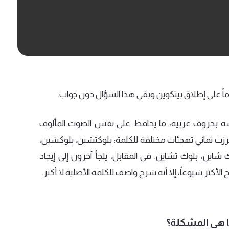
اً
على
إطلاق
بيتكوين
وبقي
هذا
السؤال
دون
جواب
.
ه
بحروف
عربية،
ما
يحافظ
على
نفس
الصوت
المألوف
رزت
ثماني
تهجئات
مختلفة
للكلمة
:
بلوكتشين،
بلوكشين،
ك
شاين،
بلوك
تشاين
.
في
المقابل،
يلجأ
آخرون
إلى
إيجاد
ح
الأكثر
شيوعاً،
إلا
أنه
شرح
واصف
للكلمة
الأصلية
لا
أكثر
.