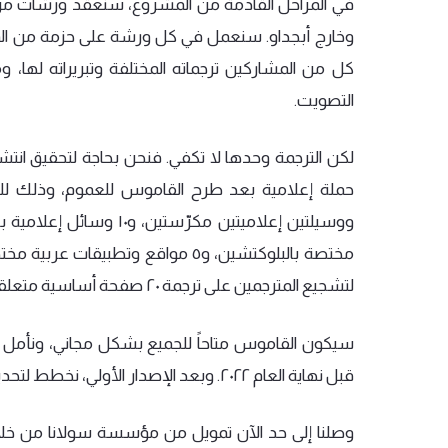
في
المراحل
القادمة
من
المشروع،
سنعقد
ورشات
من
وخارج
أبجداو
.
سنعمل
في
كل
ورشة
على
حزمة
من
ا
كل
من
المشاركين
ترجماته
المختلفة
وتبريراته
لها،
وم
التصويت
.
لكن
الترجمة
وحدها
لا
تكفي
.
فنحن
بحاجة
لتحقيق
انتش
حملة
إعلامية
بعد
طرح
القاموس
للعموم،
وذلك
لل
ووسيلتين
إعلاميتين
مكرّستين،
و١٠
وسائل
إعلامية
ب
مختصة
بالبلوكتشين،
و٥
مواقع
وتطبيقات
عربية
مخت
لتشجيع
المترجمين
على
ترجمة
٢٠
صفحة
أساسية
متعلق
سيكون
القاموس
متاحاً
للجميع
بشكل
مجاني،
ونأمل
قبل
نهاية
العام
٢٠٢٢
.
وبعد
الإصدار
الأولي،
نخطط
لتحد
وصلنا
إلى
حد
الآن
تمويل
من
مؤسسة
سولانا
من
خل